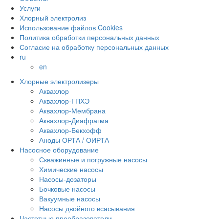
Услуги
Хлорный электролиз
Использование файлов Cookies
Политика обработки персональных данных
Согласие на обработку персональных данных
ru
en
Хлорные электролизеры
Аквахлор
Аквахлор-ГПХЭ
Аквахлор-Мембрана
Аквахлор-Диафрагма
Аквахлор-Бекхофф
Аноды ОРТА / ОИРТА
Насосное оборудование
Скважинные и погружные насосы
Химические насосы
Насосы-дозаторы
Бочковые насосы
Вакуумные насосы
Насосы двойного всасывания
Частотные преобразователи