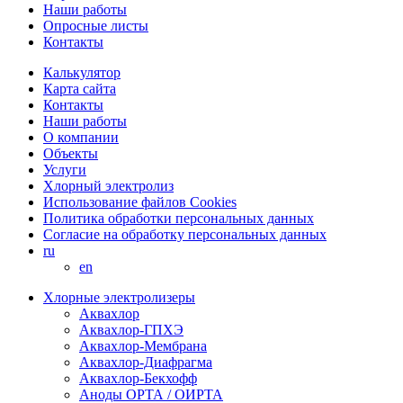
Наши работы
Опросные листы
Контакты
Калькулятор
Карта сайта
Контакты
Наши работы
О компании
Объекты
Услуги
Хлорный электролиз
Использование файлов Cookies
Политика обработки персональных данных
Согласие на обработку персональных данных
ru
en
Хлорные электролизеры
Аквахлор
Аквахлор-ГПХЭ
Аквахлор-Мембрана
Аквахлор-Диафрагма
Аквахлор-Бекхофф
Аноды ОРТА / ОИРТА