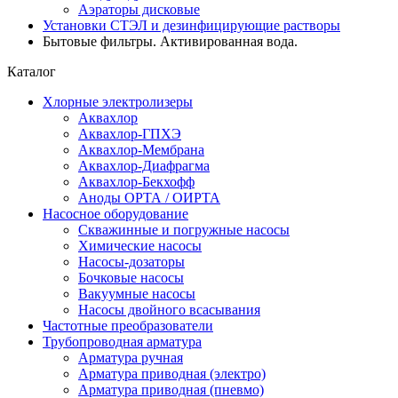
Аэраторы дисковые
Установки СТЭЛ и дезинфицирующие растворы
Бытовые фильтры. Активированная вода.
Каталог
Хлорные электролизеры
Аквахлор
Аквахлор-ГПХЭ
Аквахлор-Мембрана
Аквахлор-Диафрагма
Аквахлор-Бекхофф
Аноды ОРТА / ОИРТА
Насосное оборудование
Скважинные и погружные насосы
Химические насосы
Насосы-дозаторы
Бочковые насосы
Вакуумные насосы
Насосы двойного всасывания
Частотные преобразователи
Трубопроводная арматура
Арматура ручная
Арматура приводная (электро)
Арматура приводная (пневмо)