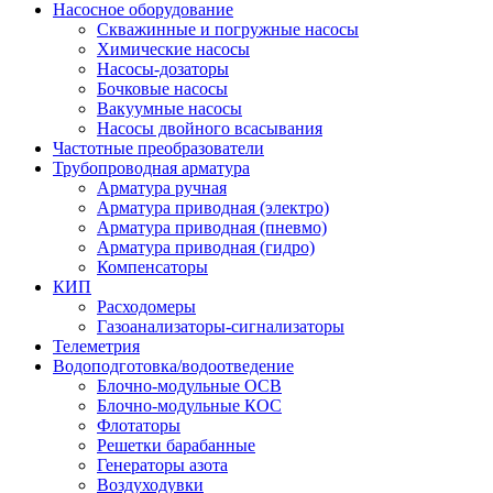
Насосное оборудование
Скважинные и погружные насосы
Химические насосы
Насосы-дозаторы
Бочковые насосы
Вакуумные насосы
Насосы двойного всасывания
Частотные преобразователи
Трубопроводная арматура
Арматура ручная
Арматура приводная (электро)
Арматура приводная (пневмо)
Арматура приводная (гидро)
Компенсаторы
КИП
Расходомеры
Газоанализаторы-сигнализаторы
Телеметрия
Водоподготовка/водоотведение
Блочно-модульные ОСВ
Блочно-модульные КОС
Флотаторы
Решетки барабанные
Генераторы азота
Воздуходувки