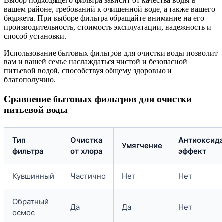
Выбор подходящего фильтра зависит от качества воды в
вашем районе, требований к очищенной воде, а также вашего
бюджета. При выборе фильтра обращайте внимание на его
производительность, стоимость эксплуатации, надежность и
способ установки.
Использование бытовых фильтров для очистки воды позволит
вам и вашей семье наслаждаться чистой и безопасной
питьевой водой, способствуя общему здоровью и
благополучию.
Сравнение бытовых фильтров для очистки
питьевой воды
Тип
Очистка
Антиоксид
Умягчение
фильтра
от хлора
эффект
Кувшинный
Частично
Нет
Нет
Обратный
Да
Да
Нет
осмос