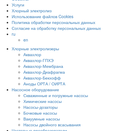
Услуги
Хлорный электролиз
Использование файлов Cookies
Политика обработки персональных данных
Согласие на обработку персональных данных
ru
en
Хлорные электролизеры
Аквахлор
Аквахлор-ГПХЭ
Аквахлор-Мембрана
Аквахлор-Диафрагма
Аквахлор-Бекхофф
Аноды ОРТА / ОИРТА
Насосное оборудование
Скважинные и погружные насосы
Химические насосы
Насосы-дозаторы
Бочковые насосы
Вакуумные насосы
Насосы двойного всасывания
Частотные преобразователи