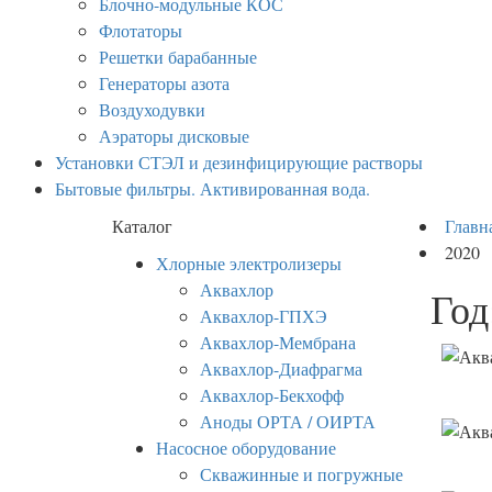
Блочно-модульные КОС
Флотаторы
Решетки барабанные
Генераторы азота
Воздуходувки
Аэраторы дисковые
Установки СТЭЛ и дезинфицирующие растворы
Бытовые фильтры. Активированная вода.
Каталог
Главн
2020
Хлорные электролизеры
Аквахлор
Год
Аквахлор-ГПХЭ
Аквахлор-Мембрана
Аквахлор-Диафрагма
Аквахлор-Бекхофф
Аноды ОРТА / ОИРТА
Насосное оборудование
Скважинные и погружные