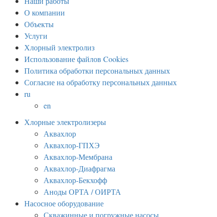
Наши работы
О компании
Объекты
Услуги
Хлорный электролиз
Использование файлов Cookies
Политика обработки персональных данных
Согласие на обработку персональных данных
ru
en
Хлорные электролизеры
Аквахлор
Аквахлор-ГПХЭ
Аквахлор-Мембрана
Аквахлор-Диафрагма
Аквахлор-Бекхофф
Аноды ОРТА / ОИРТА
Насосное оборудование
Скважинные и погружные насосы