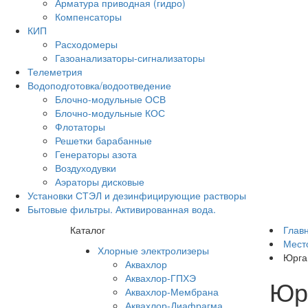
Арматура приводная (гидро)
Компенсаторы
КИП
Расходомеры
Газоанализаторы-сигнализаторы
Телеметрия
Водоподготовка/водоотведение
Блочно-модульные ОСВ
Блочно-модульные КОС
Флотаторы
Решетки барабанные
Генераторы азота
Воздуходувки
Аэраторы дисковые
Установки СТЭЛ и дезинфицирующие растворы
Бытовые фильтры. Активированная вода.
Каталог
Глав
Мест
Хлорные электролизеры
Юрга
Аквахлор
Аквахлор-ГПХЭ
Юр
Аквахлор-Мембрана
Аквахлор-Диафрагма