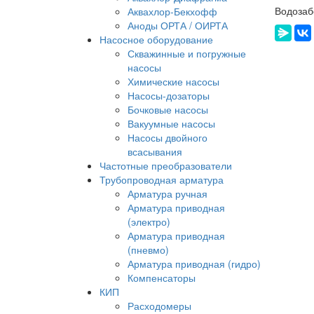
Водозаб
Аквахлор-Бекхофф
Аноды ОРТА / ОИРТА
Насосное оборудование
Скважинные и погружные
насосы
Химические насосы
Насосы-дозаторы
Бочковые насосы
Вакуумные насосы
Насосы двойного
всасывания
Частотные преобразователи
Трубопроводная арматура
Арматура ручная
Арматура приводная
(электро)
Арматура приводная
(пневмо)
Арматура приводная (гидро)
Компенсаторы
КИП
Расходомеры