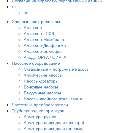
Согласие на обработку персональных данных
ru
en
Хлорные электролизеры
Аквахлор
Аквахлор-ГПХЭ
Аквахлор-Мембрана
Аквахлор-Диафрагма
Аквахлор-Бекхофф
Аноды ОРТА / ОИРТА
Насосное оборудование
Скважинные и погружные насосы
Химические насосы
Насосы-дозаторы
Бочковые насосы
Вакуумные насосы
Насосы двойного всасывания
Частотные преобразователи
Трубопроводная арматура
Арматура ручная
Арматура приводная (электро)
Арматура приводная (пневмо)