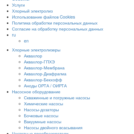
Услуги
Хлорный электролиз
Использование файлов Cookies
Политика обработки персональных данных
Согласие на обработку персональных данных
ru
en
Хлорные электролизеры
Аквахлор
Аквахлор-ГПХЭ
Аквахлор-Мембрана
Аквахлор-Диафрагма
Аквахлор-Бекхофф
Аноды ОРТА / ОИРТА
Насосное оборудование
Скважинные и погружные насосы
Химические насосы
Насосы-дозаторы
Бочковые насосы
Вакуумные насосы
Насосы двойного всасывания
Частотные преобразователи