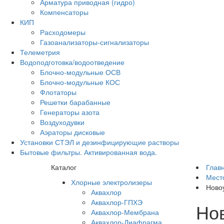
Арматура приводная (гидро)
Компенсаторы
КИП
Расходомеры
Газоанализаторы-сигнализаторы
Телеметрия
Водоподготовка/водоотведение
Блочно-модульные ОСВ
Блочно-модульные КОС
Флотаторы
Решетки барабанные
Генераторы азота
Воздуходувки
Аэраторы дисковые
Установки СТЭЛ и дезинфицирующие растворы
Бытовые фильтры. Активированная вода.
Каталог
Глав
Мест
Хлорные электролизеры
Ново
Аквахлор
Аквахлор-ГПХЭ
Но
Аквахлор-Мембрана
Аквахлор-Диафрагма