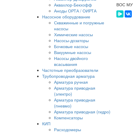
ВОС МУП
Аквахлор-Бекхофф
Аноды ОРТА / ОИРТА
Насосное оборудование
Скважинные и погружные
насосы
Химические насосы
Насосы-дозаторы
Бочковые насосы
Вакуумные насосы
Насосы двойного
всасывания
Частотные преобразователи
Трубопроводная арматура
Арматура ручная
Арматура приводная
(электро)
Арматура приводная
(пневмо)
Арматура приводная (гидро)
Компенсаторы
КИП
Расходомеры