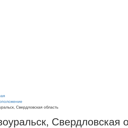
ная
оположение
уральск, Свердловская область
воуральск, Свердловская 