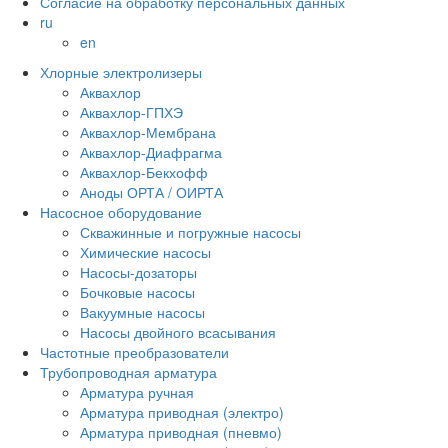
Согласие на обработку персональных данных
ru
en
Хлорные электролизеры
Аквахлор
Аквахлор-ГПХЭ
Аквахлор-Мембрана
Аквахлор-Диафрагма
Аквахлор-Бекхофф
Аноды ОРТА / ОИРТА
Насосное оборудование
Скважинные и погружные насосы
Химические насосы
Насосы-дозаторы
Бочковые насосы
Вакуумные насосы
Насосы двойного всасывания
Частотные преобразователи
Трубопроводная арматура
Арматура ручная
Арматура приводная (электро)
Арматура приводная (пневмо)