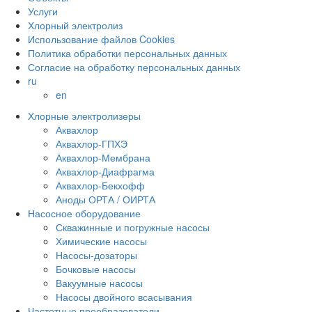
Услуги
Хлорный электролиз
Использование файлов Cookies
Политика обработки персональных данных
Согласие на обработку персональных данных
ru
en
Хлорные электролизеры
Аквахлор
Аквахлор-ГПХЭ
Аквахлор-Мембрана
Аквахлор-Диафрагма
Аквахлор-Бекхофф
Аноды ОРТА / ОИРТА
Насосное оборудование
Скважинные и погружные насосы
Химические насосы
Насосы-дозаторы
Бочковые насосы
Вакуумные насосы
Насосы двойного всасывания
Частотные преобразователи