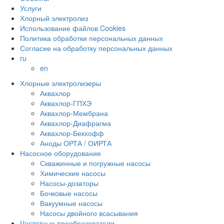
Услуги
Хлорный электролиз
Использование файлов Cookies
Политика обработки персональных данных
Согласие на обработку персональных данных
ru
en
Хлорные электролизеры
Аквахлор
Аквахлор-ГПХЭ
Аквахлор-Мембрана
Аквахлор-Диафрагма
Аквахлор-Бекхофф
Аноды ОРТА / ОИРТА
Насосное оборудование
Скважинные и погружные насосы
Химические насосы
Насосы-дозаторы
Бочковые насосы
Вакуумные насосы
Насосы двойного всасывания
Частотные преобразователи