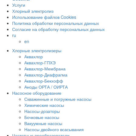
Услуги
Хлорный электролиз
Использование файлов Cookies
Политика обработки персональных данных
Согласие на обработку персональных данных
ru
en
Хлорные электролизеры
Аквахлор
Аквахлор-ГПХЭ
Аквахлор-Мембрана
Аквахлор-Диафрагма
Аквахлор-Бекхофф
Аноды ОРТА / ОИРТА
Насосное оборудование
Скважинные и погружные насосы
Химические насосы
Насосы-дозаторы
Бочковые насосы
Вакуумные насосы
Насосы двойного всасывания
Частотные преобразователи