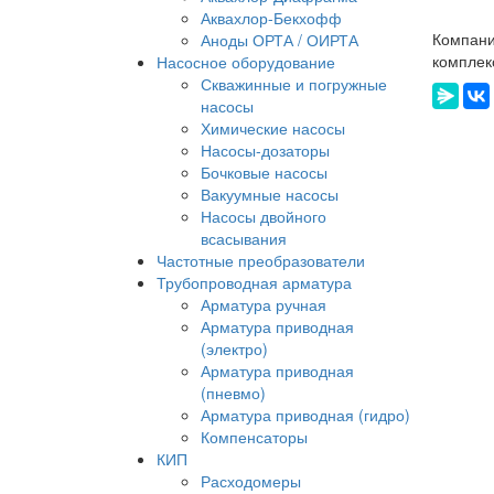
Аквахлор-Бекхофф
Компани
Аноды ОРТА / ОИРТА
комплек
Насосное оборудование
Скважинные и погружные
насосы
Химические насосы
Насосы-дозаторы
Бочковые насосы
Вакуумные насосы
Насосы двойного
всасывания
Частотные преобразователи
Трубопроводная арматура
Арматура ручная
Арматура приводная
(электро)
Арматура приводная
(пневмо)
Арматура приводная (гидро)
Компенсаторы
КИП
Расходомеры