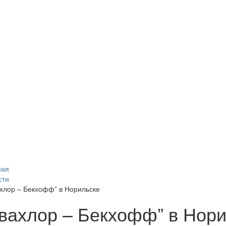
ная
сти
ахлор – Бекхофф” в Норильске
квахлор – Бекхофф” в Нор