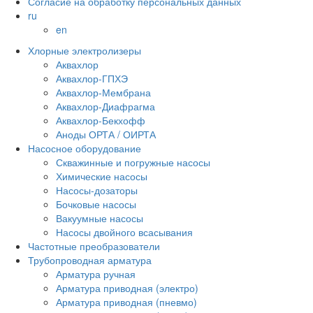
Согласие на обработку персональных данных
ru
en
Хлорные электролизеры
Аквахлор
Аквахлор-ГПХЭ
Аквахлор-Мембрана
Аквахлор-Диафрагма
Аквахлор-Бекхофф
Аноды ОРТА / ОИРТА
Насосное оборудование
Скважинные и погружные насосы
Химические насосы
Насосы-дозаторы
Бочковые насосы
Вакуумные насосы
Насосы двойного всасывания
Частотные преобразователи
Трубопроводная арматура
Арматура ручная
Арматура приводная (электро)
Арматура приводная (пневмо)