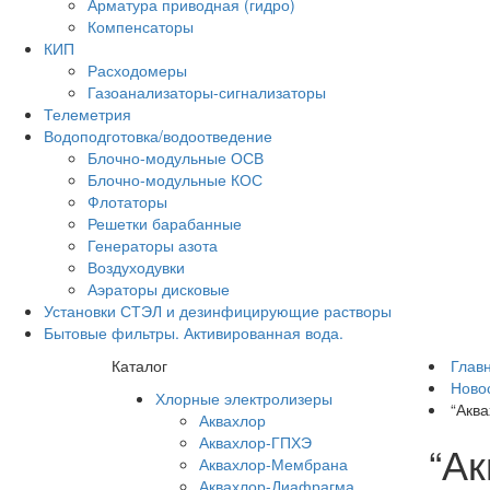
Арматура приводная (гидро)
Компенсаторы
КИП
Расходомеры
Газоанализаторы-сигнализаторы
Телеметрия
Водоподготовка/водоотведение
Блочно-модульные ОСВ
Блочно-модульные КОС
Флотаторы
Решетки барабанные
Генераторы азота
Воздуходувки
Аэраторы дисковые
Установки СТЭЛ и дезинфицирующие растворы
Бытовые фильтры. Активированная вода.
Каталог
Глав
Ново
Хлорные электролизеры
“Акв
Аквахлор
Аквахлор-ГПХЭ
“А
Аквахлор-Мембрана
Аквахлор-Диафрагма