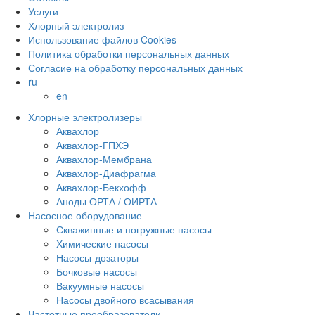
Услуги
Хлорный электролиз
Использование файлов Cookies
Политика обработки персональных данных
Согласие на обработку персональных данных
ru
en
Хлорные электролизеры
Аквахлор
Аквахлор-ГПХЭ
Аквахлор-Мембрана
Аквахлор-Диафрагма
Аквахлор-Бекхофф
Аноды ОРТА / ОИРТА
Насосное оборудование
Скважинные и погружные насосы
Химические насосы
Насосы-дозаторы
Бочковые насосы
Вакуумные насосы
Насосы двойного всасывания
Частотные преобразователи