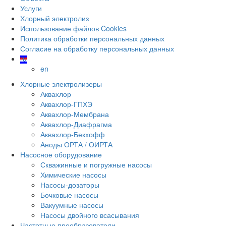
Услуги
Хлорный электролиз
Использование файлов Cookies
Политика обработки персональных данных
Согласие на обработку персональных данных
ru
en
Хлорные электролизеры
Аквахлор
Аквахлор-ГПХЭ
Аквахлор-Мембрана
Аквахлор-Диафрагма
Аквахлор-Бекхофф
Аноды ОРТА / ОИРТА
Насосное оборудование
Скважинные и погружные насосы
Химические насосы
Насосы-дозаторы
Бочковые насосы
Вакуумные насосы
Насосы двойного всасывания
Частотные преобразователи