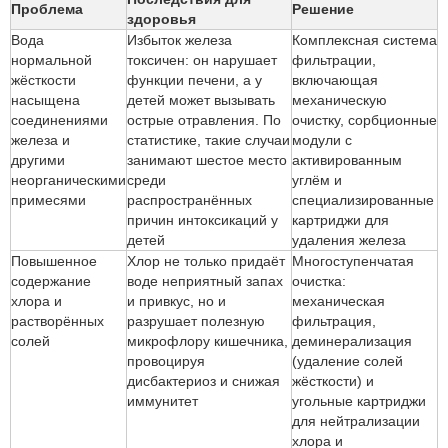
Проблема
Решение
здоровья
Вода
Избыток железа
Комплексная система
нормальной
токсичен: он нарушает
фильтрации,
жёсткости
функции печени, а у
включающая
насыщена
детей может вызывать
механическую
соединениями
острые отравления. По
очистку, сорбционные
железа и
статистике, такие случаи
модули с
другими
занимают шестое место
активированным
неорганическими
среди
углём и
примесями
распространённых
специализированные
причин интоксикаций у
картриджи для
детей
удаления железа
Повышенное
Хлор не только придаёт
Многоступенчатая
содержание
воде неприятный запах
очистка:
хлора и
и привкус, но и
механическая
растворённых
разрушает полезную
фильтрация,
солей
микрофлору кишечника,
деминерализация
провоцируя
(удаление солей
дисбактериоз и снижая
жёсткости) и
иммунитет
угольные картриджи
для нейтрализации
хлора и