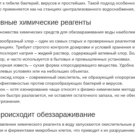
т к гибели бактерий, вирусов и простейших. Такой подход особен
о применяется как на станциях централизованного водоснабжения, 
вные химические реагенты
ножества химических средств для обеззараживания воды наиболе
зообразный хлор – один из самых старых и проверенных реагенто
анциях. Требует строгого контроля дозировки и условий хранения и
похлорит натрия – жидкий раствор, содержащий активный хлор. Б
ор, и часто используется в бытовых и промышленных установках.
орная известь – сухая форма хлорсодержащего вещества. Удобна 
левых условиях или на небольших объектах.
оксид хлора – современный окислитель, не образующий хлорорган
фективностью против спорообразующих бактерий и вирусов.
он – хотя озонирование чаще относят к физико-химическим метода
он быстро разлагается, не оставляя остаточного запаха, но не об
грязнения.
происходит обеззараживание
авлении химического реагента в воду запускаются окислительные 
ми и ферментами микробных клеток, что приводит к их разрушению