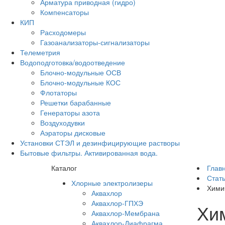
Арматура приводная (гидро)
Компенсаторы
КИП
Расходомеры
Газоанализаторы-сигнализаторы
Телеметрия
Водоподготовка/водоотведение
Блочно-модульные ОСВ
Блочно-модульные КОС
Флотаторы
Решетки барабанные
Генераторы азота
Воздуходувки
Аэраторы дисковые
Установки СТЭЛ и дезинфицирующие растворы
Бытовые фильтры. Активированная вода.
Каталог
Глав
Стат
Хлорные электролизеры
Хими
Аквахлор
Аквахлор-ГПХЭ
Хи
Аквахлор-Мембрана
Аквахлор-Диафрагма