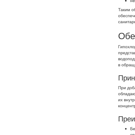
не
Таким о
обеспеч
санитар
Обе
Гипохло
предста
водопод
в обращ
Прин
При доб
обладаю
их внут
концент
Преи
Бе
сп