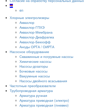
Согласие на обработку персональных данных
ru
en
Хлорные электролизеры
Аквахлор
Аквахлор-ГПХЭ
Аквахлор-Мембрана
Аквахлор-Диафрагма
Аквахлор-Бекхофф
Аноды ОРТА / ОИРТА
Насосное оборудование
Скважинные и погружные насосы
Химические насосы
Насосы-дозаторы
Бочковые насосы
Вакуумные насосы
Насосы двойного всасывания
Частотные преобразователи
Трубопроводная арматура
Арматура ручная
Арматура приводная (электро)
Арматура приводная (пневмо)