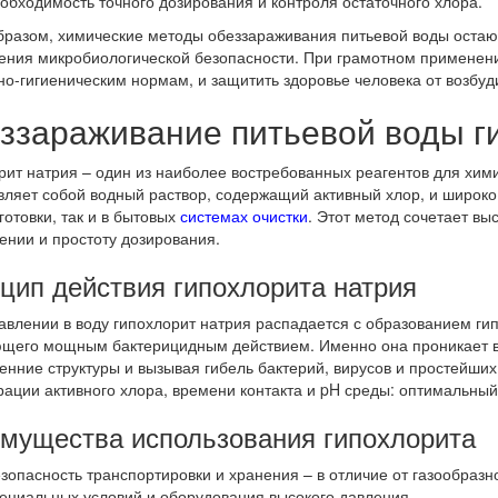
обходимость точного дозирования и контроля остаточного хлора.
бразом, химические методы обеззараживания питьевой воды остаю
ения микробиологической безопасности. При грамотном применени
но-гигиеническим нормам, и защитить здоровье человека от возбу
ззараживание питьевой воды г
рит натрия – один из наиболее востребованных реагентов для хим
вляет собой водный раствор, содержащий активный хлор, и широк
готовки, так и в бытовых
системах очистки
. Этот метод сочетает в
ении и простоту дозирования.
цип действия гипохлорита натрия
авлении в воду гипохлорит натрия распадается с образованием гип
щего мощным бактерицидным действием. Именно она проникает в
ренние структуры и вызывая гибель бактерий, вирусов и простейши
рации активного хлора, времени контакта и pH среды: оптимальный 
мущества использования гипохлорита
зопасность транспортировки и хранения – в отличие от газообразно
ециальных условий и оборудования высокого давления.