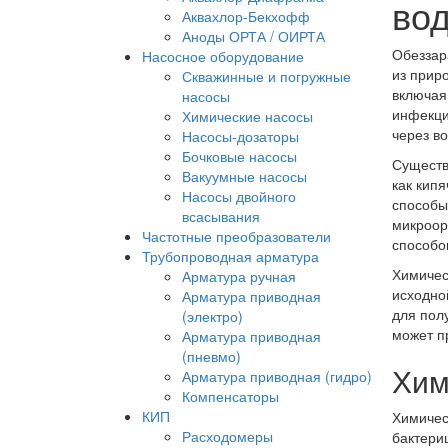
во
Аквахлор-Бекхофф
Аноды ОРТА / ОИРТА
Обеззар
Насосное оборудование
из прир
Скважинные и погружные
включая
насосы
инфекци
Химические насосы
через во
Насосы-дозаторы
Бочковые насосы
Существ
Вакуумные насосы
как кип
Насосы двойного
способы
всасывания
микроор
Частотные преобразователи
способо
Трубопроводная арматура
Химичес
Арматура ручная
исходно
Арматура приводная
для пол
(электро)
может п
Арматура приводная
(пневмо)
Хим
Арматура приводная (гидро)
Компенсаторы
КИП
Химичес
Расходомеры
бактери