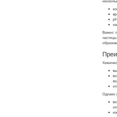
несколь
ко
вр
pH
на
Важно: 
частицы
образов
Преи
Химичес
вы
во
во
от
Однако у
во
оп
из