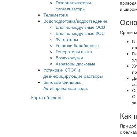
Газоанализаторы-
приводя
сигнализаторы
и широк
Телеметрия
Осно
Водоподготовка/водоотведение
Блочно-модульные ОСВ
Среди м
Блочно-модульные КОС
Флотаторы
Га
Решетки барабанные
ст
Генераторы азота
Ги
Воздуходувки
хл
Аэраторы дисковые
Хл
Установки СТЭЛ и
по
дезинфицирующие растворы
Ди
Бытовые фильтры.
эф
Активированная вода.
Оз
Оз
Карта объектов
за
Как 
При доб
с белка