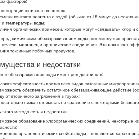
ких факторов:
нцентрации активного вещества;
емени контакта реагента с водой (обычно от 15 минут до нескольки
 и температуры воды;
личия органических примесей, которые могут «связывать» хлор и 
перед химическим обеззараживанием воды рекомендуется провести
, железо, марганец и органические соединения. Это повышает эфф
ания токсичных побочных продуктов.
мущества и недостатки
кое обеззараживание воды имеет ряд достоинств:
сокая эффективность против всех видов патогенных микроорганиз
зможность обеспечить остаточное обеззараживающее действие (ос
ду от вторичного загрязнения в трубах;
носительно низкая стоимость по сравнению с некоторыми безреаг
 этого метода есть и недостатки:
зможное образование хлорорганических соединений, некоторые из 
асности;
менение органолептических свойств воды – появляется характерны