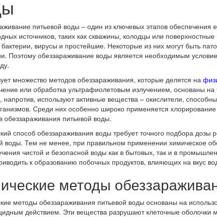
ды
аживание питьевой воды – один из ключевых этапов обеспечения е
одных источников, таких как скважины, колодцы или поверхностные
 бактерии, вирусы и простейшие. Некоторые из них могут быть па
и. Поэтому обеззараживание воды является необходимым услови
ду.
ует множество методов обеззараживания, которые делятся на
физ
ячение или обработка ультрафиолетовым излучением, основаны на
, напротив, используют активные вещества – окислители, способны
ганизмов. Среди них особенно широко применяется хлорирование
в обеззараживания питьевой воды.
кий способ обеззараживания воды требует точного подбора дозы ре
й воды. Тем не менее, при правильном применении химическое о
учения чистой и безопасной воды как в бытовых, так и в промышле
риводить к образованию побочных продуктов, влияющих на вкус вод
ические методы обеззараживан
кие методы обеззараживания питьевой воды основаны на исполь
цидным действием. Эти вещества разрушают клеточные оболочки 