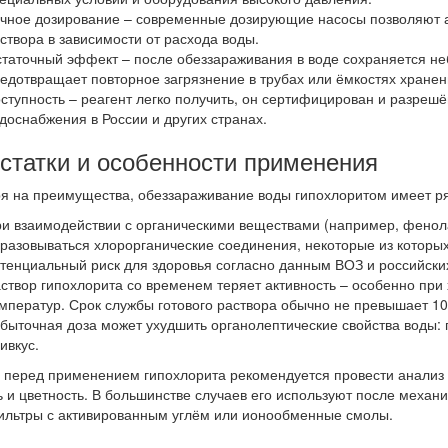
чное дозирование – современные дозирующие насосы позволяют а
створа в зависимости от расхода воды.
таточный эффект – после обеззараживания в воде сохраняется неб
едотвращает повторное загрязнение в трубах или ёмкостях хранен
ступность – реагент легко получить, он сертифицирован и разрешё
доснабжения в России и других странах.
статки и особенности применения
я на преимущества, обеззараживание воды гипохлоритом имеет ря
и взаимодействии с органическими веществами (например, фенол
разовываться хлорорганические соединения, некоторые из которых
тенциальный риск для здоровья согласно данным ВОЗ и российских
створ гипохлорита со временем теряет активность – особенно при
мператур. Срок службы готового раствора обычно не превышает 10
быточная доза может ухудшить органолептические свойства воды: 
ивкус.
 перед применением гипохлорита рекомендуется провести анализ 
ь и цветность. В большинстве случаев его используют после механ
ильтры с активированным углём или ионообменные смолы.