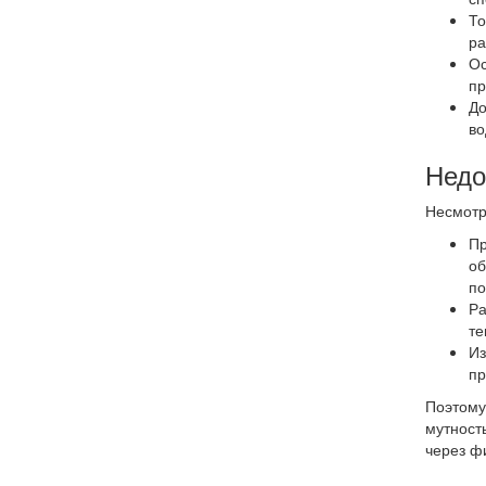
То
ра
Ос
пр
До
во
Недо
Несмотр
Пр
об
по
Ра
те
Из
пр
Поэтому
мутност
через ф