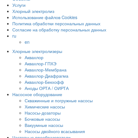
Услуги
Хлорный электролиз
Использование файлов Cookies
Политика обработки персональных данных
Согласие на обработку персональных данных
ru
en
Хлорные электролизеры
Аквахлор
Аквахлор-ГПХЭ
Аквахлор-Мембрана
Аквахлор-Диафрагма
Аквахлор-Бекхофф
Аноды ОРТА / ОИРТА
Насосное оборудование
Скважинные и погружные насосы
Химические насосы
Насосы-дозаторы
Бочковые насосы
Вакуумные насосы
Насосы двойного всасывания
Частотные преобразователи